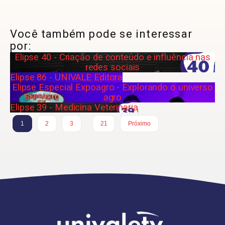
Você também pode se interessar
por:
Elipse 40 - Criação de conteúdo e influência nas
redes sociais
Elipse 86 - UNIVALE Editora
Elipse Especial Expoagro - Explorando o universo
agro
Elipse 39 - Medicina Veterinaria
…
1
2
3
21
Próximo