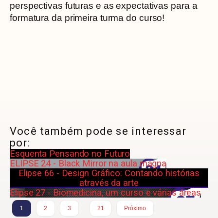
perspectivas futuras e as expectativas para a
formatura da primeira turma do curso!
Você também pode se interessar
por:
Esquenta Pensando no Futuro
ELIPSE 24 - Black Mirror na aula magna
Elipse 66 - Design Gráfico: Contando histórias
através da arte
Elipse 27 - Biomedicina, um curso e várias áreas
…
1
2
3
21
Próximo