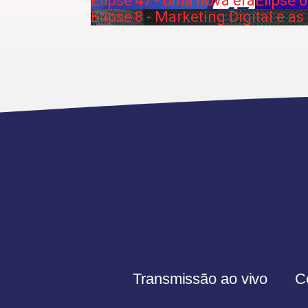
Elipse 47 - Uma nova era
Elipse 
Elipse 8 - Marketing Digital e as
Transmissão ao vivo
C