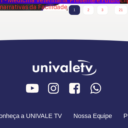
61 - Medicina Veterinária: Presente e Futuro
El
 narrativas da Facilidade
…
1
2
3
21
onheça a UNIVALE TV
Nossa Equipe
P