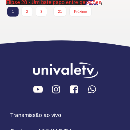
Elipse 28 - Um bate papo entre gerações
…
1
2
3
21
Próximo
Transmissão ao vivo