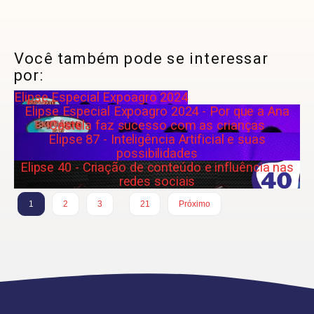
Você também pode se interessar
por:
Elipse Especial Expoagro 2024
Elipse Especial Expoagro 2024 - Por que a Ana
Castela faz sucesso com as crianças
Elipse 87 - Inteligência Artificial e suas
possibilidades
Elipse 40 - Criação de conteúdo e influência nas
redes sociais
…
1
2
3
21
Próximo