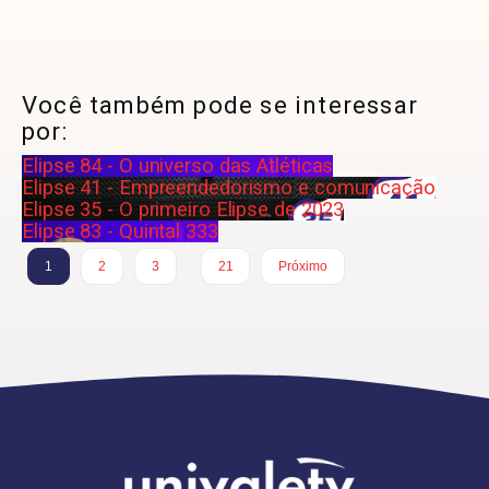
Você também pode se interessar
por:
Elipse 84 - O universo das Atléticas
Elipse 41 - Empreendedorismo e comunicação
Elipse 35 - O primeiro Elipse de 2023
Elipse 83 - Quintal 333
…
1
2
3
21
Próximo