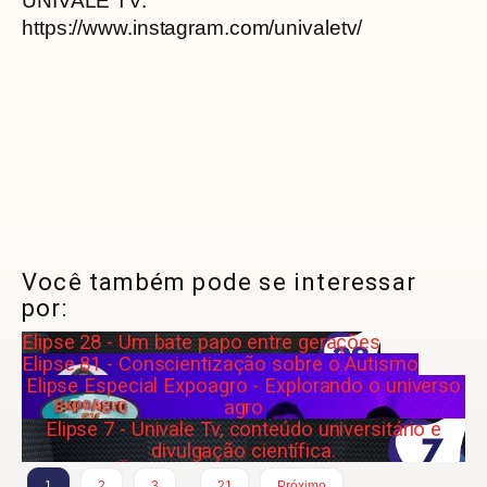
UNIVALE TV:
https://www.instagram.com/univaletv/
Você também pode se interessar
por:
Elipse 28 - Um bate papo entre gerações
Elipse 81 - Conscientização sobre o Autismo
Elipse Especial Expoagro - Explorando o universo
agro
Elipse 7 - Univale Tv, conteúdo universitário e
divulgação científica.
…
1
2
3
21
Próximo