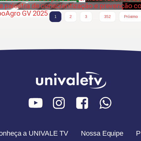
za palestra de conscientização e prevenção 
xpoAgro GV 2025
…
1
2
3
352
Próximo
onheça a UNIVALE TV
Nossa Equipe
P