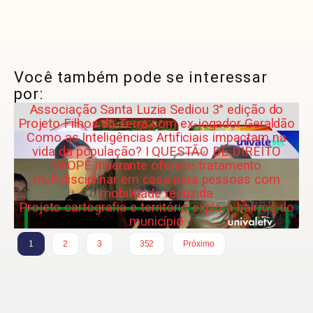
Você também pode se interessar
por:
Associação Santa Luzia Sediou 3° edição do
Projeto Filhos da Terra com ex-jogador Geraldão
Como as Inteligências Artificiais impactam na
vida da população? I QUESTÃO DE DIREITO
PAOPE itinerante oferece tratamento
multidisciplinar em casa para pessoas com
mobilidade reduzida
Projeto cartografia e território explora bairros do
município
…
1
2
3
352
Próximo