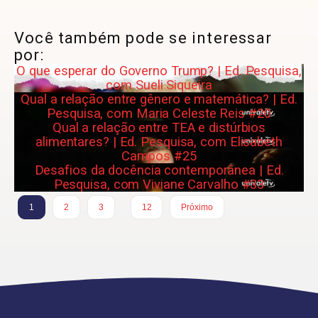
Você também pode se interessar
por:
O que esperar do Governo Trump? | Ed. Pesquisa,
com Sueli Siqueira
Qual a relação entre gênero e matemática? | Ed.
Pesquisa, com Maria Celeste Reis #20
Qual a relação entre TEA e distúrbios
alimentares? | Ed. Pesquisa, com Elisabeth
Campos #25
Desafios da docência contemporânea | Ed.
Pesquisa, com Viviane Carvalho #33
…
1
2
3
12
Próximo