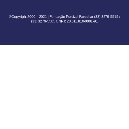
®Copyright 2000 – 2021 | Fundação Percival Farquhar (33) 3279-5515 /
(33) 3279-5505 CNPJ: 20.611.810/0001-91