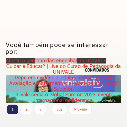
Você também pode se interessar
por:
Abertura semana das engenharias UNIVALE
Cuidar é Educar? | Live do Curso de Pedagogia da
UNIVALE
Gepe em evidência: Pílulas pedagógicas 9:
Avaliação e instrumentos avaliativos no Ensino
Superior.
Univale sedia o Global Summit 2023: evento
internacional de liderança
…
1
2
3
352
Próximo