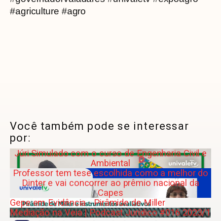
#agriculture #agro
Você também pode se interessar
por:
Júri Simulado com o curso de Engenharia Civil e
Ambiental
Professor tem tese escolhida como a melhor do
Dinter e vai concorrer ao prêmio nacional da
Capes
Gepe em Evidência - Pirâmide de Miller
Mediação na Veia | Podcast Jurídico #016 2023/1