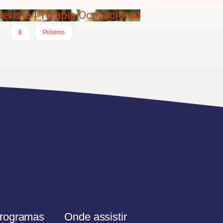
revista | Terapia Ocupacional
…
8
Próximo
rogramas
Onde assistir