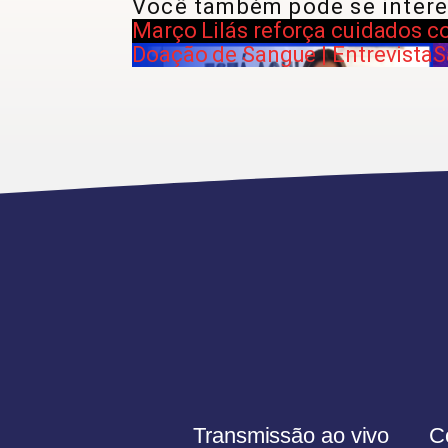
Você também pode se intere
Março Lilás reforça cuidados c
Doação de Sangue | Entrevista
S
Transmissão ao vivo
C