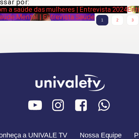
ssar por:
om a saúde das mulheres | Entrevista 2024
Ent
aúde Mental | Entrevista Saúde
1
2
3
onheça a UNIVALE TV
Nossa Equipe
P