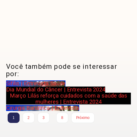
Você também pode se interessar
por:
Sífilis | Entrevista Saúde
Dia Mundial do Câncer | Entrevista 2024
Março Lilás reforça cuidados com a saúde das
mulheres | Entrevista 2024
Cirurgia Bariátrica | Entrevista
…
1
2
3
8
Próximo