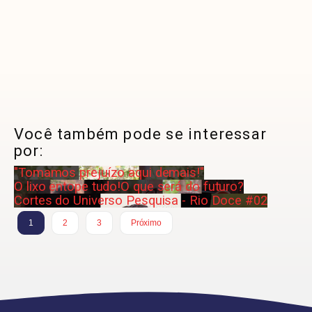
Você também pode se interessar
por:
"Tomamos prejuízo aqui demais!"
O lixo entope tudo!
O que será do futuro?
Cortes do Universo Pesquisa - Rio Doce #02
1
2
3
Próximo