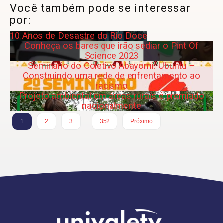
Você também pode se interessar
por:
10 Anos de Desastre do Rio Doce
Conheça os bares que irão sediar o Pint Of
Science 2023
Seminário do Coletivo Abayomi: Ubuntu –
Construindo uma rede de enfrentamento ao
racismo
Projeto ambiental em áreas rurais é premiado
nacionalmente
…
1
2
3
352
Próximo