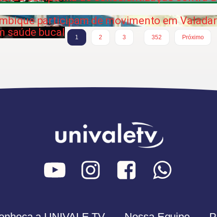
bique participam de movimento em Valada
m saúde bucal
…
1
2
3
352
Próximo
onheça a UNIVALE TV
Nossa Equipe
P