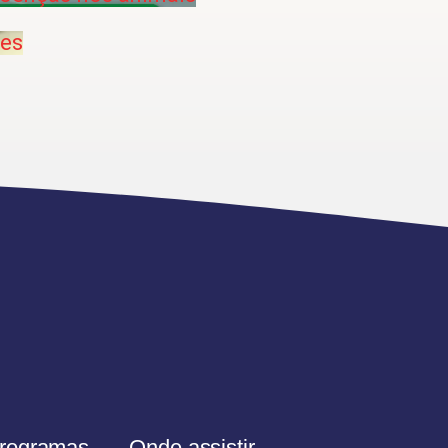
res
rogramas
Onde assistir