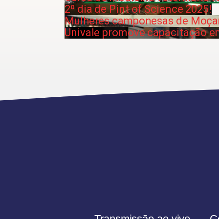
2º dia de Pint of Science 2025!
Mulheres camponesas de Moçam
Univale promove capacitação e
Transmissão ao vivo
C