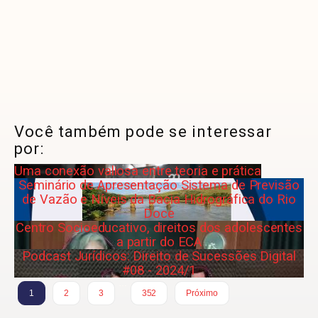
Você também pode se interessar
por:
Uma conexão valiosa entre teoria e prática
Seminário de Apresentação Sistema de Previsão
de Vazão e Níveis da Bacia Hidrográfica do Rio
Doce
Centro Socioeducativo, direitos dos adolescentes
a partir do ECA
Podcast Jurídicos: Direito de Sucessões Digital
#08 - 2024/1
…
1
2
3
352
Próximo