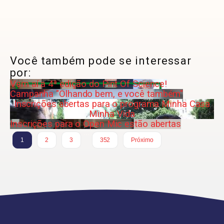
Você também pode se interessar
por:
Vem aí a 4ª edição do Pint Of Science!
Campanha "Olhando bem, e você também"
Inscrições abertas para o programa Minha Casa
Minha Vida
Inscrições para o Open Mic estão abertas
…
1
2
3
352
Próximo