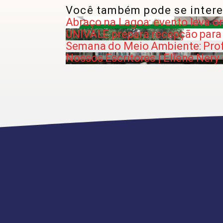
Você também pode se intere
Abraço na Lagoa: evento leva o
UNIVALE prepara recepção para 
Semana do Meio Ambiente: Prof
Nossos Escritores | Eliene Nery 