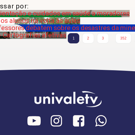
ssar por:
rientação e cuidados em saúde a moradores
os alunos na volta às aulas
essores debatem sobre os desastres da min
- Cartografias afetivas
…
1
2
3
352