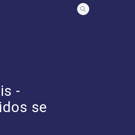
s -
idos se