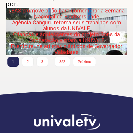
por:
LEAS promove ação para comemorar a Semana
Nacional da Biodiversidade
Agência Canguru retoma seus trabalhos com
alunos da UNIVALE
Crianças e adolescentes do projeto Sons da
Cooperação visitam a UNIVALE
Evento reúne artistas plásticos de Governador
Valadares
…
1
2
3
352
Próximo