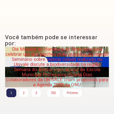
Você também pode se interessar
por:
Dia Mundial do Hambúrguer: Uma data para
celebrar um dos lanches mais queridos do mundo
Seminário sobre ciência cidadã realizado na
Univale discute a biodiversidade na região
Semana do Brincar com alunos da Escola
Municipal Professora Violeta Dias
Colaboradores da UNIVALE criam propostas para
a Agenda 2030 da ONU
…
1
2
3
352
Próximo