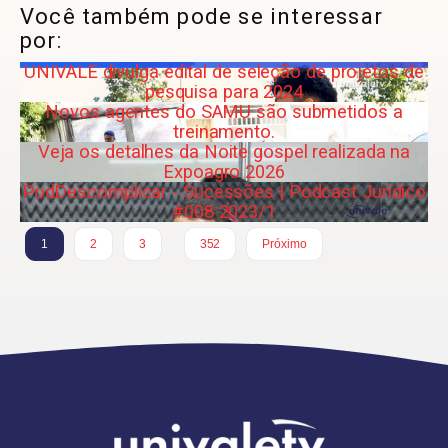
Você também pode se interessar
por:
UNIVALE divulga edital de seleção de projetos de
pesquisa para 2024
Novos agentes do SAMU são submetidos a
treinamento.
Veja os detalhes da Noite gospel realizada na
Expoagro 2026
PodDescomplicar - Sucessões | Podcast Jurídico
#008 2023/1
…
1
2
3
352
Próximo