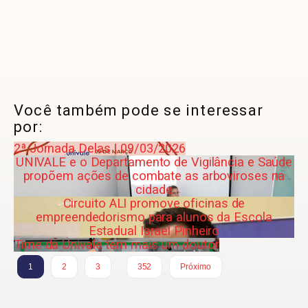
Você também pode se interessar
por:
2ª Jornada Delas | 09/03/2026
UNIVALE e o Departamento de Vigilância e Saúde
propõem ações de combate as arboviroses na
cidade
Circuito ALI promove oficinas de
empreendedorismo para alunos da Escola
Estadual Israel Pinheiro
Time da Univale tem mais um doutor
…
1
2
3
352
Próximo