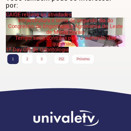
por:
CAIGE retorna às atividades
Infraestrutura é tema de segundo dia do
Congresso de Engenharia e Agronomia do Leste
de Minas Gerais
Tempo seco contribui para o aumento das
queimadas
1º Day Off de Odontologia
…
1
2
3
352
Próximo