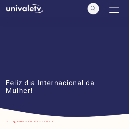
o
conteúdo
Feliz dia Internacional da
Mulher!
https://www.youtube.com/watch?
v=QeZXkU6WH3M