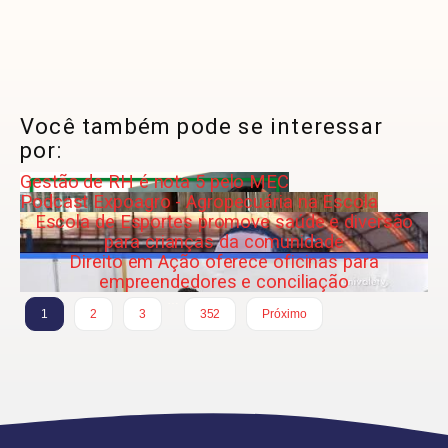
Você também pode se interessar
por:
Gestão de RH é nota 5 pelo MEC
Podcast Expoagro - Agropecuária na Escola
Escola de Esportes promove saúde e diversão
para crianças da comunidade
Direito em Ação oferece oficinas para
empreendedores e conciliação
…
1
2
3
352
Próximo