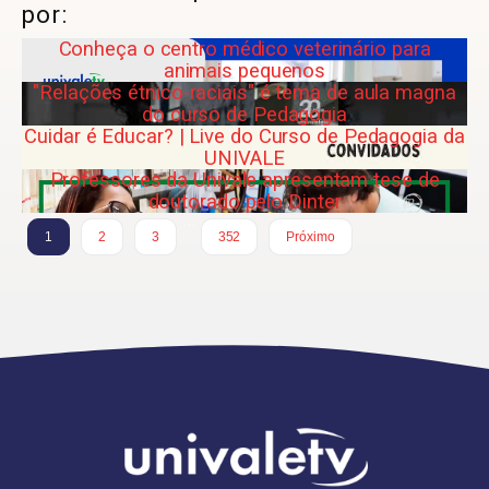
por:
Conheça o centro médico veterinário para
animais pequenos
"Relações étnico-raciais" é tema de aula magna
do curso de Pedagogia
Cuidar é Educar? | Live do Curso de Pedagogia da
UNIVALE
Professores da Univale apresentam tese de
doutorado pelo Dinter
…
1
2
3
352
Próximo