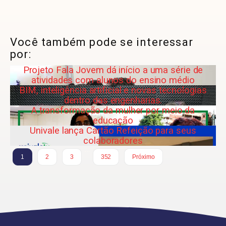
Você também pode se interessar
por:
Projeto Fala Jovem dá início a uma série de
atividades com alunos do ensino médio
BIM, inteligência artificial e novas tecnologias
dentro das engenharias.
A transformação da mulher por meio da
educação
Univale lança Cartão Refeição para seus
colaboradores
…
1
2
3
352
Próximo