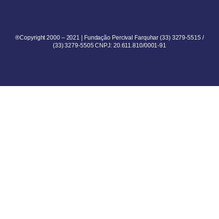
®Copyright 2000 – 2021 | Fundação Percival Farquhar (33) 3279-5515 /
(33) 3279-5505 CNPJ: 20.611.810/0001-91