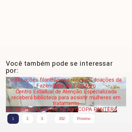
Você também pode se interessar
por:
Instituições filantrópicas recebem doações da
Fazendinha da ExpoAgro
Centro Estadual de Atenção Especializada
receberá biblioteca para assistir mulheres em
tratamento
3° Encontro Mulheres no Agro
COPA PANTERA
…
1
2
3
352
Próximo