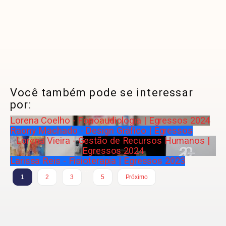
Você também pode se interessar
por:
Lorena Coelho - Fonoaudiologia | Egressos 2024
Raony Machado - Design Gráfico | Egressos
Lorena Vieira - Gestão de Recursos Humanos |
Egressos 2024
Larissa Reis - Fisioterapia | Egressos 2023
…
1
2
3
5
Próximo