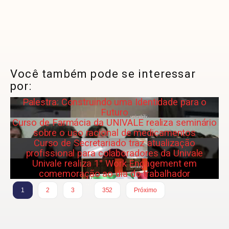
Você também pode se interessar
por:
Palestra: Construindo uma Identidade para o
Futuro
Curso de Farmácia da UNIVALE realiza seminário
sobre o uso racional de medicamentos
Curso de Secretariado traz atualização
profissional para colaboradores da Univale
Univale realiza 1° Work Engagement em
comemoração ao dia do trabalhador
…
1
2
3
352
Próximo