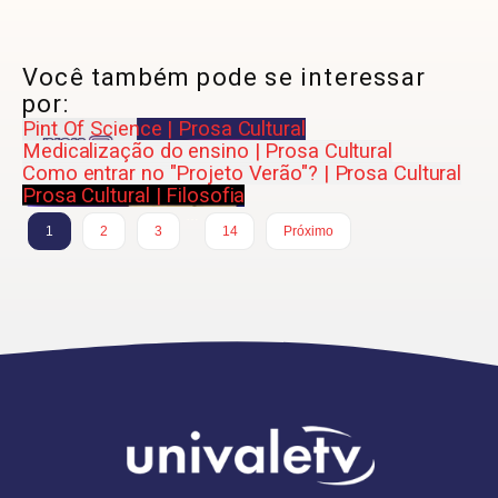
Você também pode se interessar
por:
Pint Of Science | Prosa Cultural
Medicalização do ensino | Prosa Cultural
Como entrar no "Projeto Verão"? | Prosa Cultural
Prosa Cultural | Filosofia
…
1
2
3
14
Próximo