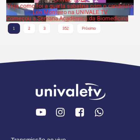
Veja como foi a quarta sabatina com o candidato
Léo Monteiro na UNIVALE TV
Começou a Semana Acadêmica da Biomedicina
…
1
2
3
352
Próximo
Transmissão ao vivo