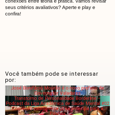
conexões entre teoria e prática. Vamos revisar
seus critérios avaliativos? Aperte e play e
confira!
Você também pode se interessar
por:
José Bonifácio Mourão é o novo prefeito de
Governador Valadares
Transtorno de Personalidade Borderline –
Podcast da Liga Acadêmica de Saúde Mental #02
Comércio valadarense já se antecipa para a
Páscoa