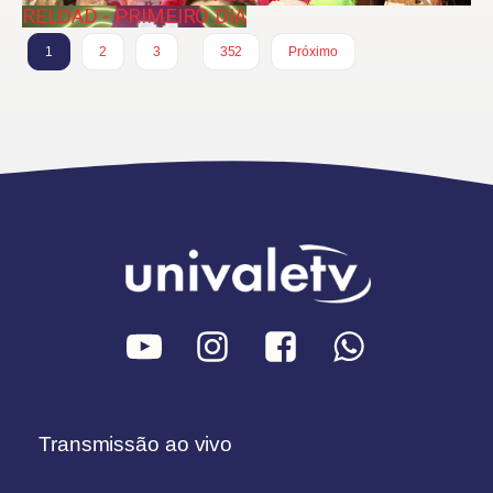
RELOAD - PRIMEIRO DIA
…
1
2
3
352
Próximo
Transmissão ao vivo