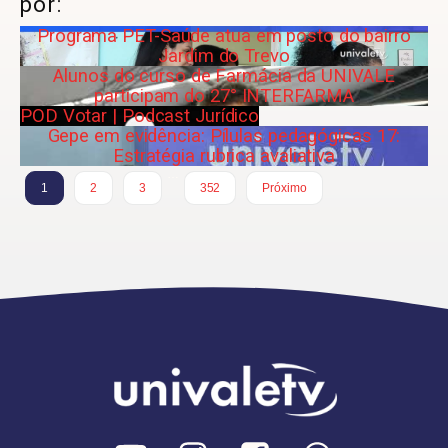
por:
Programa PET-Saúde atua em posto do bairro
Jardim do Trevo
Alunos do curso de Farmácia da UNIVALE
participam do 27° INTERFARMA
POD Votar | Podcast Jurídico
Gepe em evidência: Pílulas pedagógicas 17:
Estratégia rubrica avaliativa
…
1
2
3
352
Próximo