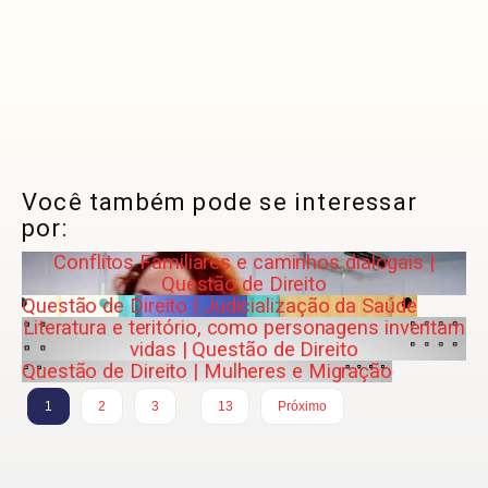
Você também pode se interessar
por:
Conflitos Familiares e caminhos dialogais |
Questão de Direito
Questão de Direito | Judicialização da Saúde
Literatura e teritório, como personagens inventam
vidas | Questão de Direito
Questão de Direito | Mulheres e Migração
…
1
2
3
13
Próximo