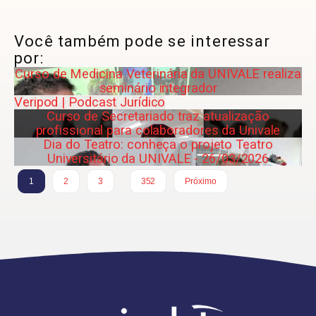
Você também pode se interessar
por:
Curso de Medicina Veterinária da UNIVALE realiza
seminário integrador
Veripod | Podcast Jurídico
Curso de Secretariado traz atualização
profissional para colaboradores da Univale
Dia do Teatro: conheça o projeto Teatro
Universitário da UNIVALE - 26/03/2026
…
1
2
3
352
Próximo