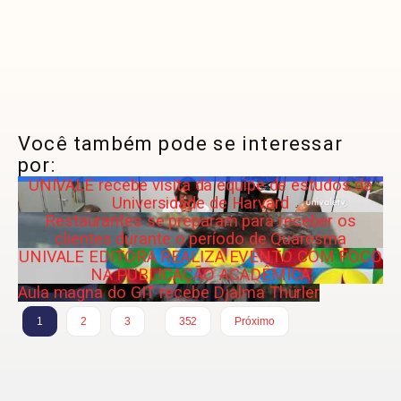
Você também pode se interessar
por:
UNIVALE recebe visita da equipe de estudos da
Universidade de Harvard
Restaurantes se preparam para receber os
clientes durante o período de Quaresma
UNIVALE EDITORA REALIZA EVENTO COM FOCO
NA PUBLICAÇÃO ACADÊMICA
Aula magna do GIT recebe Djalma Thürler
…
1
2
3
352
Próximo