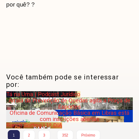
por quê? ?
Você também pode se interessar
por:
Tá na Urna | Podcast Jurídico
Arraiá da Prevenção de Quedas agita a Praça de
Esportes
Oficina de Comunicação Básica em Libras está
com inscrições abertas
Ranch Sorting | 1º DIA
…
1
2
3
352
Próximo