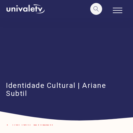
o
conteúdo
Identidade Cultural | Ariane
Subtil
https://www.youtube.com/watch?
v=h8ACxPEWZ2w