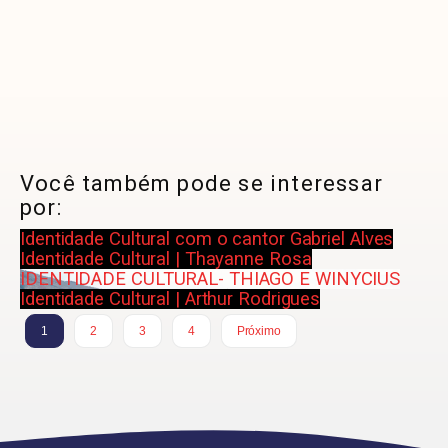
Você também pode se interessar
por:
Identidade Cultural com o cantor Gabriel Alves
Identidade Cultural | Thayanne Rosa
IDENTIDADE CULTURAL- THIAGO E WINYCIUS
Identidade Cultural | Arthur Rodrigues
1
2
3
4
Próximo