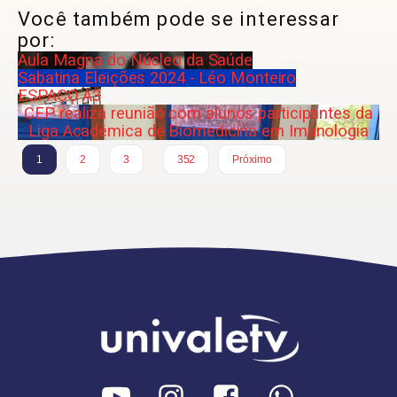
Você também pode se interessar
por:
Aula Magna do Núcleo da Saúde
Sabatina Eleições 2024 - Léo Monteiro
ESPAÇO A3
CEP realiza reunião com alunos participantes da
Liga Acadêmica de Biomedicina em Imunologia
…
1
2
3
352
Próximo