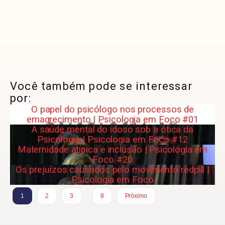
Você também pode se interessar
por:
O papel do psicólogo nos processos de
emagrecimento | Psicologia em Foco #01
A saúde mental do idoso sob a ótica da
Psicologia | Psicologia em Foco #12
Maternidade atípica e inclusão | Psicologia em
Foco #20
Os prejuízos causados pelo movimento redpill |
Psicologia em Foco
…
1
2
3
8
Próximo