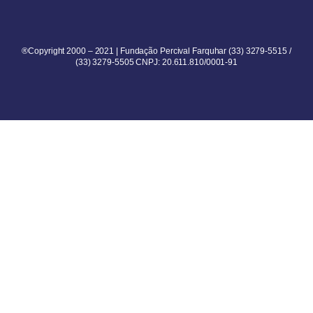
®Copyright 2000 – 2021 | Fundação Percival Farquhar (33) 3279-5515 /
(33) 3279-5505 CNPJ: 20.611.810/0001-91