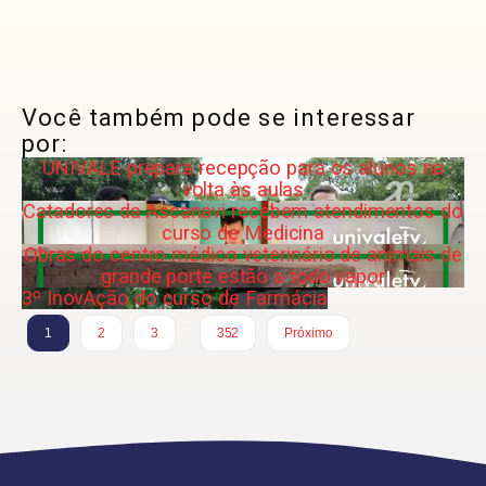
Você também pode se interessar
por:
UNIVALE prepara recepção para os alunos na
volta às aulas
Catadores da Ascanavi recebem atendimentos do
curso de Medicina
Obras do centro médico veterinário de animais de
grande porte estão a todo vapor
3º InovAção do curso de Farmácia
…
1
2
3
352
Próximo