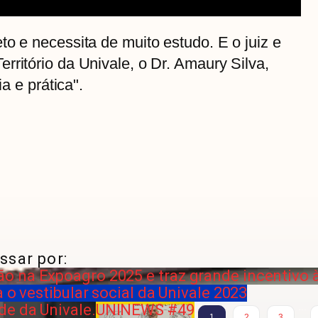
to e necessita de muito estudo. E o juiz e
rritório da Univale, o Dr. Amaury Silva,
ia e prática".
ssar por:
 na Expoagro 2025 e traz grande incentivo à 
 o vestibular social da Univale 2023
e da Univale.
UNINEWS #49
…
1
2
3