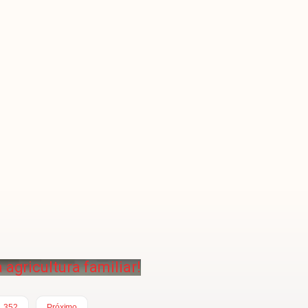
agricultura familiar!
352
Próximo