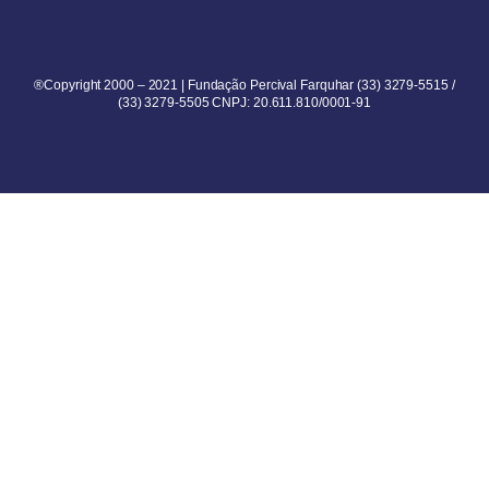
®Copyright 2000 – 2021 | Fundação Percival Farquhar (33) 3279-5515 /
(33) 3279-5505 CNPJ: 20.611.810/0001-91