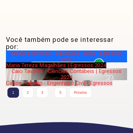
Você também pode se interessar
por:
Kíssila Lourenço - Educação Física | Egressos
2023
Maria Tereza Magalhães | Egressos 2024
Caio Tavares - Ciências Contábeis | Egressos
2024
Carlos Roberto - Engenheiro Civil | Egressos
…
1
2
3
5
Próximo