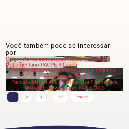
Você também pode se interessar
por:
Caige retorna com atendimentos aos idosos
Documentário PAOPE 30 anos
Recepção dos Professores para o segundo
semestre de 2025
Pianista Myrian Aubin - Orquestra Filarmônica
UNIVALE de Valadares Natal 2025
…
1
2
3
352
Próximo