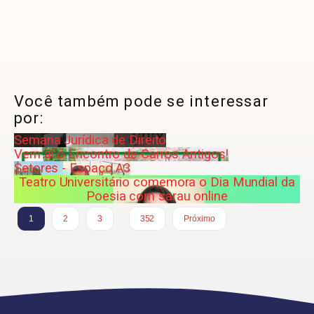
Você também pode se interessar
por:
Semana Jurídica de Direito
Vem aí o Encontro de Carros Antigos!
Setores - Espaço A3
Teatro Universitário comemora o Dia Mundial da
Poesia com sarau online
…
1
2
3
352
Próximo