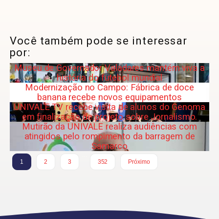
Você também pode se interessar
por:
Museu de Governador Valadares mantém viva a
história do futebol mundial
Modernização no Campo: Fábrica de doce
banana recebe novos equipamentos
UNIVALE TV recebe visita de alunos do Genoma
em finalização de projeto sobre Jornalismo.
Mutirão da UNIVALE realiza audiências com
atingidos pelo rompimento da barragem de
Samarco
…
1
2
3
352
Próximo