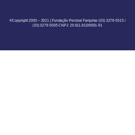
®Copyright 2000 – 2021 | Fundação Percival Farquhar (33) 3279-5515 /
(33) 3279-5505 CNPJ: 20.611.810/0001-91