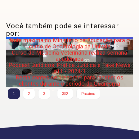
Você também pode se interessar
por:
Nota máxima do Ministério da Educação para o
curso de Odontologia da Univale
Curso de Medicina Veterinária realiza semana
acadêmica
Podcast Jurídicos: Prática Jurídica e Fake News
#11 - 2024/1
Restaurantes se preparam para receber os
clientes durante o período de Quaresma
…
1
2
3
352
Próximo