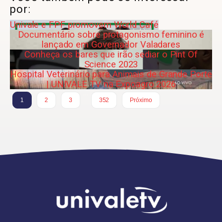
por:
Univale e FPF promovem World Café
Documentário sobre protagonismo feminino é
lançado em Governador Valadares
Conheça os bares que irão sediar o Pint Of
Science 2023
Hospital Veterinário para Animais de Grande Porte
| UNIVALE TV na Expoagro 2026
…
1
2
3
352
Próximo